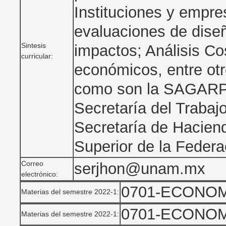
Instituciones y empre
evaluaciones de diseñ
Sintesis
impactos; Análisis Co
curricular:
económicos, entre ot
como son la SAGARP
Secretaría del Trabaj
Secretaría de Haciend
Superior de la Federac
Correo
serjhon@unam.mx
electrónico:
0701-ECONOM
Materias del semestre 2022-1:
0701-ECONOM
Materias del semestre 2022-1: