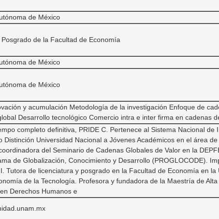
Autónoma de México
e Posgrado de la Facultad de Economía
Autónoma de México
Autónoma de México
nnovación y acumulación Metodología de la investigación Enfoque de cad
obal Desarrollo tecnológico Comercio intra e inter firma en cadenas d
tiempo completo definitiva, PRIDE C. Pertenece al Sistema Nacional de I
 Distinción Universidad Nacional a Jóvenes Académicos en el área de
coordinadora del Seminario de Cadenas Globales de Valor en la DEPF
ama de Globalización, Conocimiento y Desarrollo (PROGLOCODE). Impa
 II. Tutora de licenciatura y posgrado en la Facultad de Economía en l
onomía de la Tecnología. Profesora y fundadora de la Maestría de Alt
ía en Derechos Humanos e
idad.unam.mx