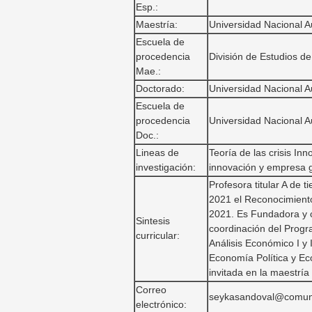
Esp.:
Maestría:
Universidad Nacional 
Escuela de
procedencia
División de Estudios d
Mae.:
Doctorado:
Universidad Nacional 
Escuela de
procedencia
Universidad Nacional 
Doc.:
Lineas de
Teoría de las crisis I
investigación:
innovación y empresa gl
Profesora titular A de 
2021 el Reconocimiento
2021. Es Fundadora y 
Sintesis
coordinación del Progr
curricular:
Análisis Económico I y
Economía Política y Ec
invitada en la maestr
Correo
seykasandoval@comun
electrónico: