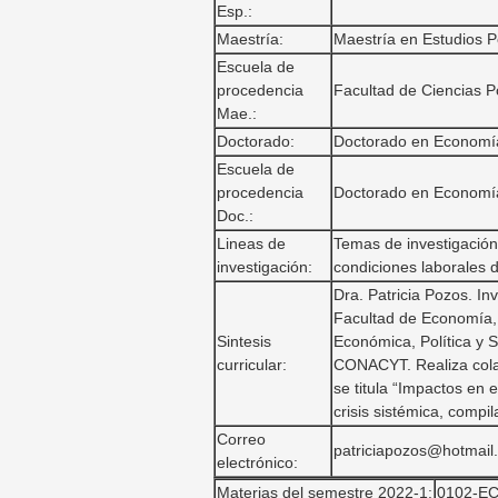
Esp.:
Maestría:
Maestría en Estudios Po
Escuela de
procedencia
Facultad de Ciencias P
Mae.:
Doctorado:
Doctorado en Economí
Escuela de
procedencia
Doctorado en Economí
Doc.:
Lineas de
Temas de investigación 
investigación:
condiciones laborales d
Dra. Patricia Pozos. In
Facultad de Economía, 
Sintesis
Económica, Política y 
curricular:
CONACYT. Realiza colabo
se titula “Impactos en
crisis sistémica, comp
Correo
patriciapozos@hotmail
electrónico:
Materias del semestre 2022-1:
0102-EC