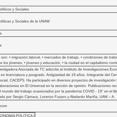
líticos y Sociales
olíticas y Sociales de la UNAM
a
a
son: • migración laboral, • mercados de trabajo, • condiciones de trabaj
e los jóvenes, • jóvenes y educación, • la ciudad en el capitalismo co
vestigadora Asociada de TC adscrita al Instituto de Investigaciones E
en licenciatura y posgrado. Antigüedad de 19 años. Integrante del Cen
Social, CACEPS. Ha participado en diversos proyectos de investigación 
raciones en El Universal en la sección de opinión. Publicaciones reci
 el mundo del trabajo ocasionados por la pandemia COVID - 19” en el li
ilado por Sergio Cámara, Lorenzo Fusaro y Abelardo Mariña, UAM – A.
.com
ONOMIA POLITICA I