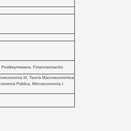
Postkeynesiana, Financiarización
croeconomía III, Teoría Macroeconómica
conomía Pública, Microeconomía I.