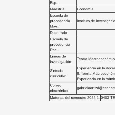
Esp.:
Maestría:
Economía
Escuela de
procedencia
Instituto de Investiga
Mae.:
Doctorado:
Escuela de
procedencia
Doc.:
Lineas de
Teoría Macroeconómica
investigación:
Experiencia en la doce
Sintesis
II, Teoría Macroeconóm
curricular:
Experiencia en la Admin
Correo
gabrielaortizd@econo
electrónico:
Materias del semestre 2022-1:
0403-T