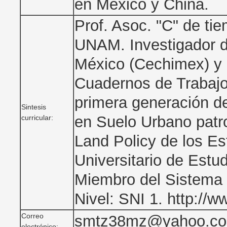
en México y China.
Prof. Asoc. "C" de t
UNAM. Investigador d
México (Cechimex) y 
Cuadernos de Trabajo
primera generación d
Sintesis
en Suelo Urbano patroc
curricular:
Land Policy de los E
Universitario de Estu
Miembro del Sistema 
Nivel: SNI 1. http://
Correo
smtz38mz@yahoo.co
electrónico: