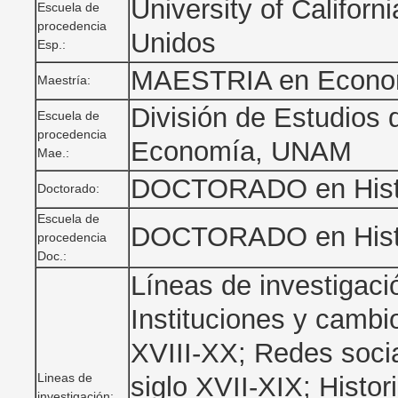
University of Califor
Escuela de
procedencia
Unidos
Esp.:
MAESTRIA en Econo
Maestría:
División de Estudios
Escuela de
procedencia
Economía, UNAM
Mae.:
DOCTORADO en Hist
Doctorado:
Escuela de
DOCTORADO en Hist
procedencia
Doc.:
Líneas de investigaci
Instituciones y cambi
XVIII-XX; Redes socia
Lineas de
siglo XVII-XIX; Histor
investigación: