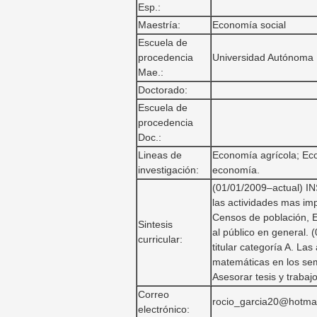
Esp.:
Maestría:
Economía social
Escuela de
procedencia
Universidad Autónoma 
Mae.:
Doctorado:
Escuela de
procedencia
Doc.:
Lineas de
Economía agrícola; Econ
investigación:
economía.
(01/01/2009–actual) 
las actividades mas im
Censos de población, E
Sintesis
al público en gener
curricular:
titular categoría A. La
matemáticas en los seme
Asesorar tesis y trabaj
Correo
rocio_garcia20@hotma
electrónico: