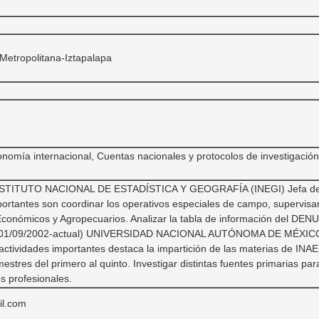
Metropolitana-Iztapalapa
omía internacional, Cuentas nacionales y protocolos de investigación 
INSTITUTO NACIONAL DE ESTADÍSTICA Y GEOGRAFÍA (INEGI) Jefa de d
portantes son coordinar los operativos especiales de campo, supervisar
conómicos y Agropecuarios. Analizar la tabla de información del DEN
al. (01/09/2002-actual) UNIVERSIDAD NACIONAL AUTÓNOMA DE MÉXI
s actividades importantes destaca la impartición de las materias de INAE,
stres del primero al quinto. Investigar distintas fuentes primarias par
os profesionales.
il.com