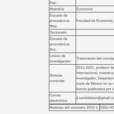
Esp.:
Maestría:
Economía
Escuela de
procedencia
Facultad de Economía, 
Mae.:
Doctorado:
Escuela de
procedencia
Doc.:
Lineas de
Tratamiento del concep
investigación:
2012-2021, profesor d
Internacional, maestrí
Sintesis
ínvestigador, Departam
curricular:
norte de México en su 
fueron publicados por 
Correo
jl.santisteban@gmail.
electrónico:
Materias del semestre 2022-1:
0301-H