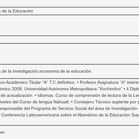
n de la Educación
a de la investigación,economía de la educación.
 Académico Titular “A” T.C definitivo. • Profesor Asignatura “A” inter
émico 2008, Universidad Autónoma Metropolitana “Xochimilco” • 4 Di
c de actualización. • Idiomas: Curso de comprensión de lectura de la L
 niveles del Curso de lengua Náhuatl. • Consejero Técnico suplente por
esponsable del Programa de Servicio Social del área de Investigación 
 Conferencia Latinoamericana sobre el Abandono de la Educación Supe
com