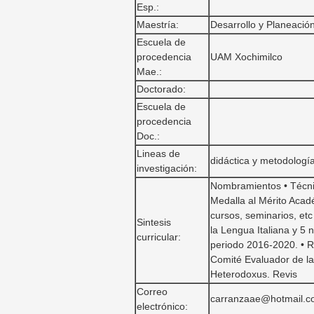
Esp.:
Maestría:
Desarrollo y Planeació
Escuela de
procedencia
UAM Xochimilco
Mae.:
Doctorado:
Escuela de
procedencia
Doc.:
Lineas de
didáctica y metodologí
investigación:
Nombramientos • Técnico
Medalla al Mérito Acad
cursos, seminarios, et
Sintesis
la Lengua Italiana y 5
curricular:
periodo 2016-2020. • R
Comité Evaluador de la
Heterodoxus. Revis
Correo
carranzaae@hotmail.
electrónico: